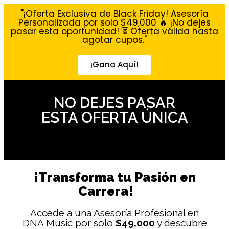
"¡Oferta Exclusiva de Black Friday! Asesoría
Personalizada por solo $49,000 🔥 ¡No dejes
pasar esta oportunidad! ⏳ Oferta válida hasta
agotar cupos."
¡Gana Aquí!
NO DEJES PASAR
ESTA OFERTA ÚNICA
¡Transforma tu Pasión en
Carrera!
Accede a una Asesoría Profesional en
DNA Music por solo
$49,000
y descubre