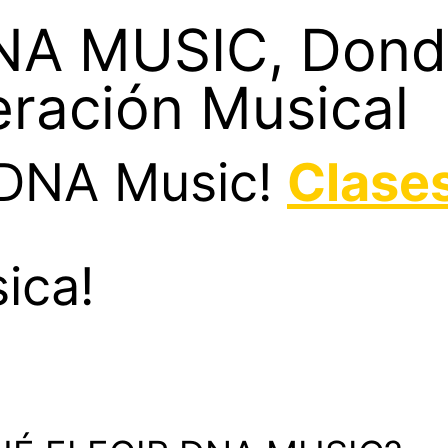
DNA MUSIC, Don
eración Musical
n DNA Music!
Clases
sica!