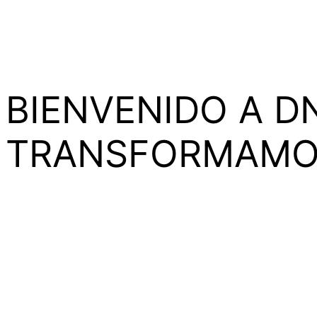
BIENVENIDO A D
TRANSFORMAMOS
En DNA MUSIC,
academia líder en formación music
escena musical.
En DNA Music le damos forma a tus sueños para que 