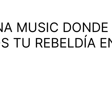
NA MUSIC DONDE
 TU REBELDÍA E
al,
aprenderás con expertos, tecnología de vanguardia
lleguen a convertirse en tu realidad