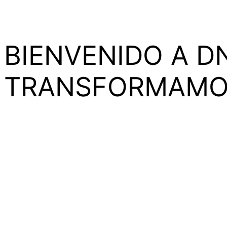
BIENVENIDO A D
TRANSFORMAMOS
En DNA MUSIC,
academia líder en formación music
escena musical.
En DNA Music le damos forma a tus sueños para que 