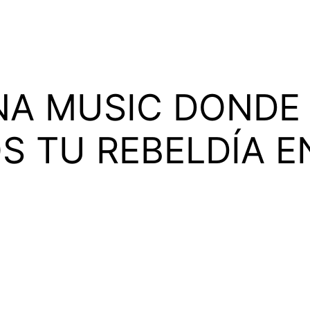
NA MUSIC DONDE
 TU REBELDÍA E
al,
aprenderás con expertos, tecnología de vanguardia
lleguen a convertirse en tu realidad