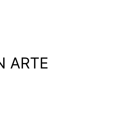
N ARTE
 y una metodología práctica para triunfar en la