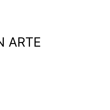
N ARTE
 y una metodología práctica para triunfar en la