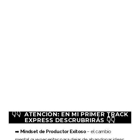
👇👇 ATENCIÓN:
EN
MI PRIMER TRACK
EXPRESS
DESCRUBRIRÁS
👇👇
➡️
Mindset de Productor Exitoso
– el cambio
mental que necesitas para dejar de abandonar ideas