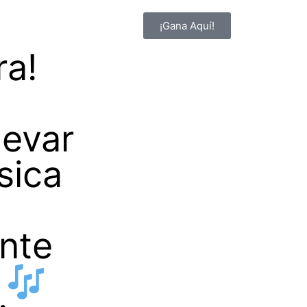
¡Gana Aquí!
ra!
levar
sica
ente
?