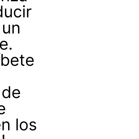
ducir
 un
e.
íbete
 de
e
n los