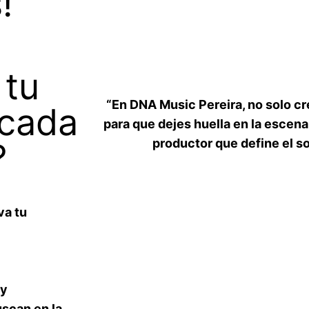
!
 tu
“En DNA Music Pereira, no solo c
 cada
para que dejes huella en la escena 
productor que define el so
?
va tu
 y
uscan en la