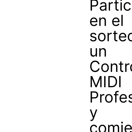
Partic
en el
sorte
un
Contr
MIDI
Profe
y
comi