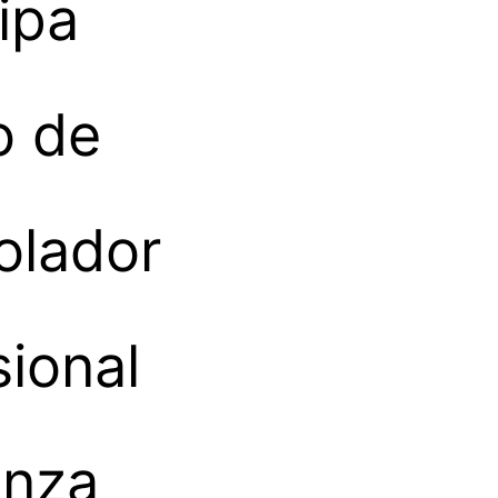
ipa
o de
olador
sional
enza