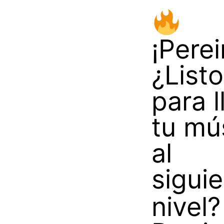
¡Perei
¿Listo
para l
tu mú
al
sigui
nivel