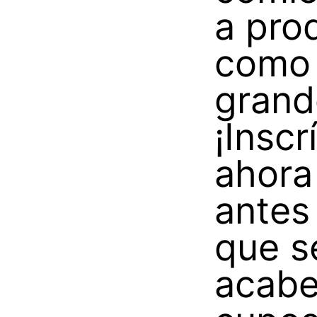
a pro
como
grand
¡Inscr
ahora
antes
que s
acabe