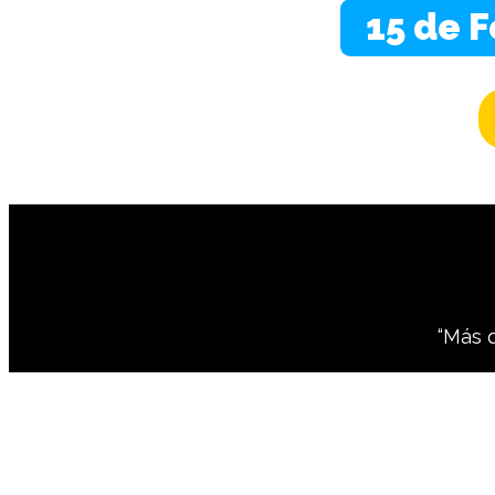
15 de F
“Más 