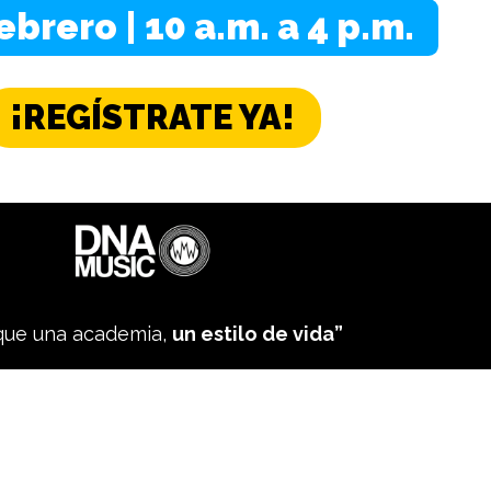
ebrero | 10 a.m. a 4 p.m.
¡REGÍSTRATE YA!
que una academia,
un estilo de vida”