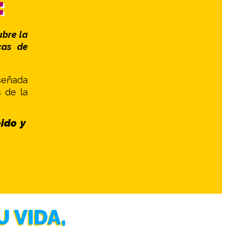
:
ubre la
cas de
señada
s de la
pido y
 VIDA,