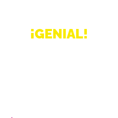
¡GENIAL!
YA ESTÁS CASI REGISTRADO,
AHORA SOLO FALTA UNIRTE
A LA COMUNIDAD DE
WHATSAPP
Escoge la ciudad a la que vas asistir: