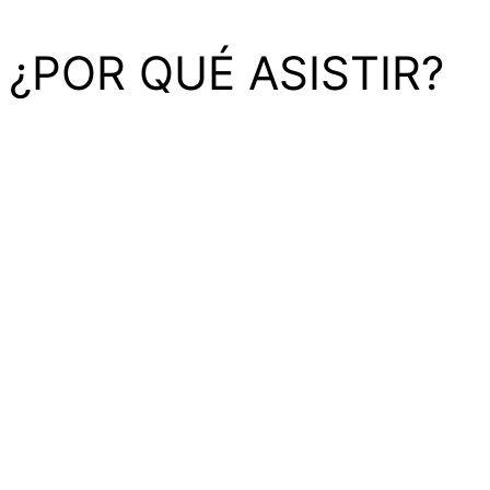
¿POR QUÉ ASISTIR?
Un evento que te conecta con tu futuro musical
Con una
producción de alto nivel
y bloques de 3 a 7
minutos,
este show te llevará por una experiencia real
con ritmo, emoción y contenido educativo.
¡No hay
espacio para el aburrimiento!