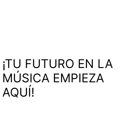
¡TU FUTURO EN LA
MÚSICA EMPIEZA
AQUÍ!
Un
evento virtual único con música en vivo, clases
maestras
y la oportunidad de ganar una de las
12
becas completas
para estudiar en DNA Music