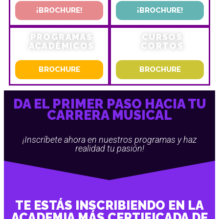
¡BROCHURE!
¡BROCHURE!
PROGRAMAS
CURSOS
ACADÉMICOS
CORTOS
BROCHURE
BROCHURE
DA EL PRIMER PASO HACIA TU
CARRERA MUSICAL
¡Inscríbete ahora en nuestros programas y haz
realidad tu pasión!
TE ESTÁS INSCRIBIENDO EN LA
ACADEMIA MÁS CERTIFICADA DE