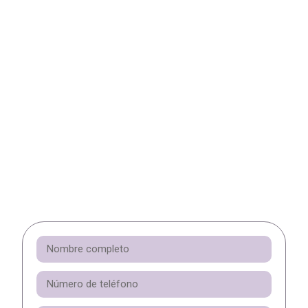
Regístrate en el
formulario
Después de registrarte, podrás descargar el
archivo con nuestra guía de cómo convertir tu
pasión por la música en una profesión