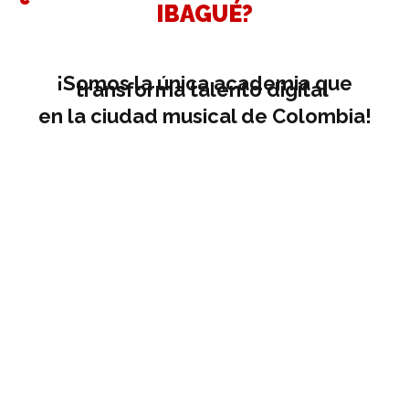
IBAGUÉ?
¡Somos la única academia que
transforma talento digital
en la ciudad musical de Colombia!