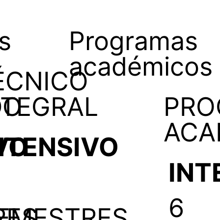
s
Programas
académicos
ÉCNICO
DO
NTEGRAL
PRO
ACA
VO
NTENSIVO
INT
6
RES
EMESTRES