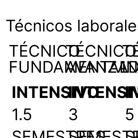
Técnicos laborale
TÉCNICO
TÉCNICO
T
FUNDAMENTAL
AVANZA
I
INTENSIVO
INTENSI
I
1.5
3
5
SEMESTRES
SEMEST
S