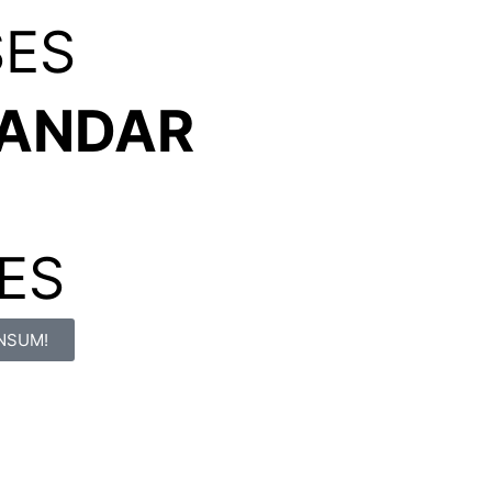
ES
TANDAR
ES
ÉNSUM!