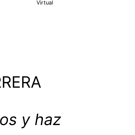
Virtual
RRERA
cos y haz