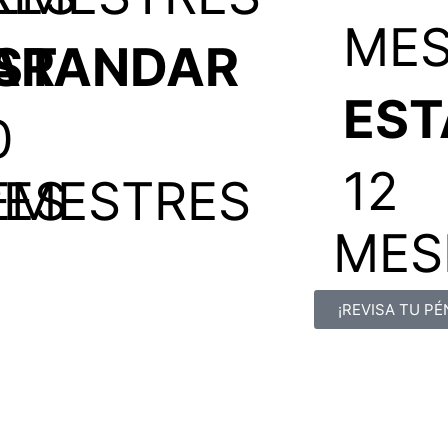
MES
AR
STANDAR
ES
0
12
ES
EMESTRES
MES
¡REVISA TU P