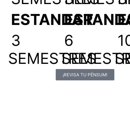
ESTANDAR
ESTAND
E
3
6
1
SEMESTRES
SEMESTR
S
¡REVISA TU PÉNSUM!