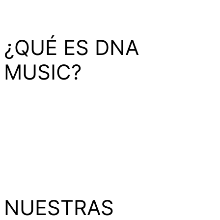
¿QUÉ ES DNA
MUSIC?
Somos una institución educativa enfocada en la música
electrónica, producción musical y disciplinas afines.
Buscamos formar artistas integrales y profesionales
capaces de crear, mezclar, producir y proyectar su
carrera en la industria musical, tanto nacional como
internacionalmente.
NUESTRAS