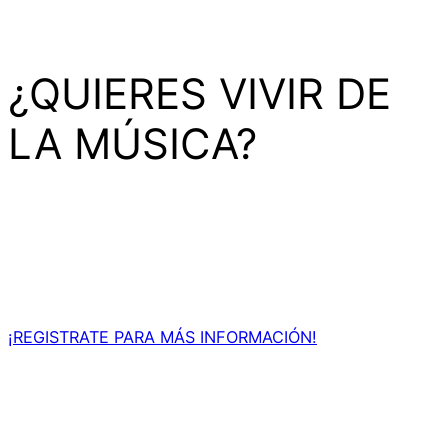
¿QUIERES VIVIR DE
LA MÚSICA?
En DNA MUSIC,
academia líder en formación musical,
aprenderás con expertos, tecnología de vanguardia y
una metodología práctica para triunfar en la escena
musical.
¡REGISTRATE PARA MÁS INFORMACIÓN!